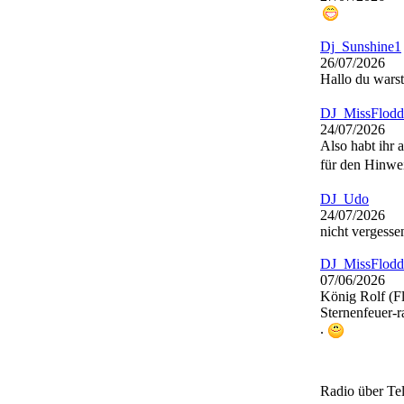
Dj_Sunshine1
26/07/2026
Hallo du wars
DJ_MissFlodd
24/07/2026
Also habt ihr 
für den Hinwe
DJ_Udo
24/07/2026
nicht vergesse
DJ_MissFlodd
07/06/2026
König Rolf (F
Sternenfeuer-r
.
Radio über Te