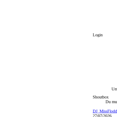
Login
Um
Shoutbox
Du mus
DJ_MissFlodd
27/07/2026