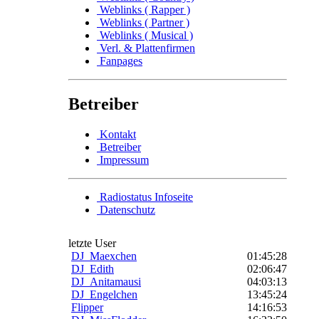
Weblinks ( Rapper )
Weblinks ( Partner )
Weblinks ( Musical )
Verl. & Plattenfirmen
Fanpages
Betreiber
Kontakt
Betreiber
Impressum
Radiostatus Infoseite
Datenschutz
letzte User
DJ_Maexchen
01:45:28
DJ_Edith
02:06:47
DJ_Anitamausi
04:03:13
DJ_Engelchen
13:45:24
Flipper
14:16:53