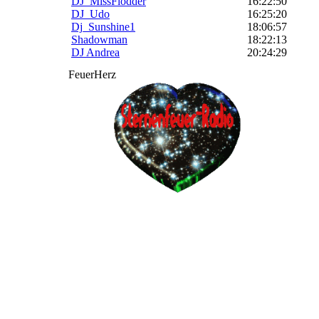
DJ_MissFlodder
16:22:50
DJ_Udo
16:25:20
Dj_Sunshine1
18:06:57
Shadowman
18:22:13
DJ Andrea
20:24:29
FeuerHerz