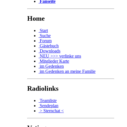
Fanseite
Home
Start
Suche
Forum
Gästebuch
Downloads
NEU >>> verlinke uns
Mitglieder Karte
im Gedenken
im Gedenken an meine Familie
Radiolinks
Teamliste
Sendeplan
> Sternchat <