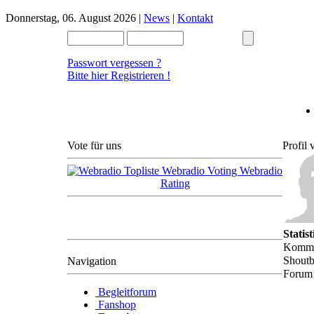
Donnerstag, 06. August 2026 |
News
|
Kontakt
Passwort vergessen ?
Bitte hier Registrieren !
Vote für uns
Profil
Im voraus bedanken wir
( das Radioteam )
uns schon mal bei Euch
für die Unterstützung.
Statis
Komme
Shoutb
Navigation
Forum 
Begleitforum
Fanshop