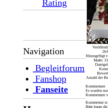
Im voraus bedanken wir
( das Radioteam )
uns schon mal bei Euch
für die Unterstützung.
Veröffent
Navigation
26/
Hinzugefügt 
Maße: 33
Dateigr
Begleitforum
Komm
Bewert
Fanshop
Anzahl der Be
Fanseite
Kommentare
Es wurden noc
Kommentare ve
Kommentar sc
Bitte logge di