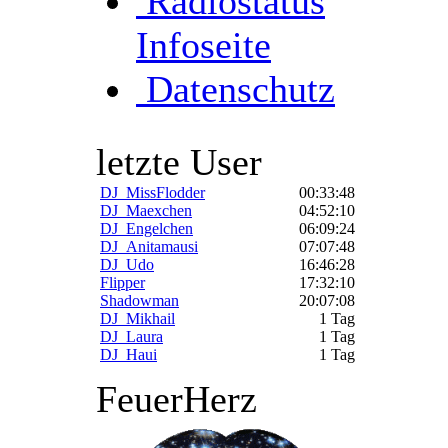
Radiostatus
Infoseite
Datenschutz
letzte User
DJ_MissFlodder
00:33:48
DJ_Maexchen
04:52:10
DJ_Engelchen
06:09:24
DJ_Anitamausi
07:07:48
DJ_Udo
16:46:28
Flipper
17:32:10
Shadowman
20:07:08
DJ_Mikhail
1 Tag
DJ_Laura
1 Tag
DJ_Haui
1 Tag
FeuerHerz