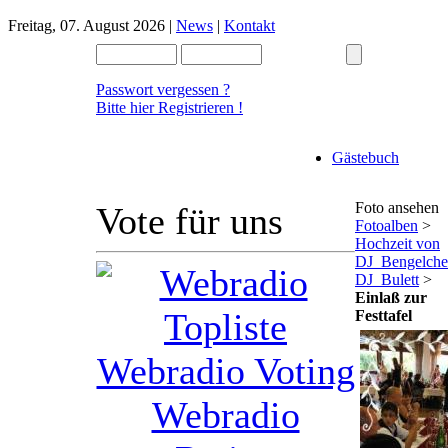
Freitag, 07. August 2026 |
News
|
Kontakt
Passwort vergessen ?
Bitte hier Registrieren !
Gästebuch
Foto ansehen
Vote für uns
Fotoalben
>
Hochzeit von
DJ_Bengelche
DJ_Bulett
>
Einlaß zur
Festtafel