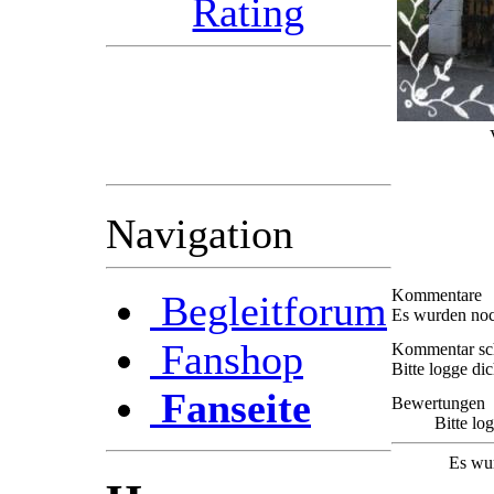
Im voraus bedanken wir
( das Radioteam )
uns schon mal bei Euch
für die Unterstützung.
Navigation
Kommentare
Begleitforum
Es wurden noc
Fanshop
Kommentar sc
Bitte logge di
Fanseite
Bewertungen
Bitte lo
Es wu