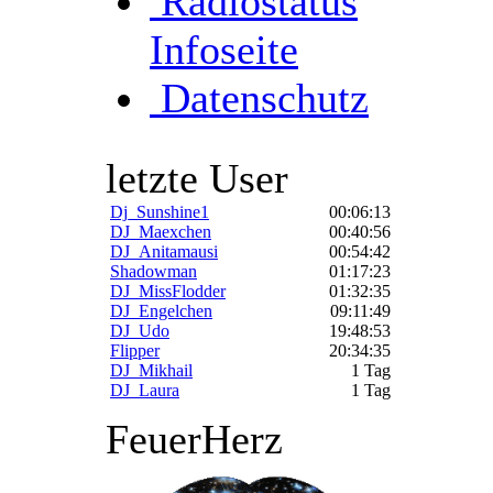
Radiostatus
Infoseite
Datenschutz
letzte User
Dj_Sunshine1
00:06:13
DJ_Maexchen
00:40:56
DJ_Anitamausi
00:54:42
Shadowman
01:17:23
DJ_MissFlodder
01:32:35
DJ_Engelchen
09:11:49
DJ_Udo
19:48:53
Flipper
20:34:35
DJ_Mikhail
1 Tag
DJ_Laura
1 Tag
FeuerHerz