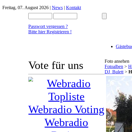
Freitag, 07. August 2026 |
News
|
Kontakt
Passwort vergessen ?
Bitte hier Registrieren !
Gästebu
Foto ansehen
Vote für uns
Fotoalben
>
H
DJ_Bulett
>
H