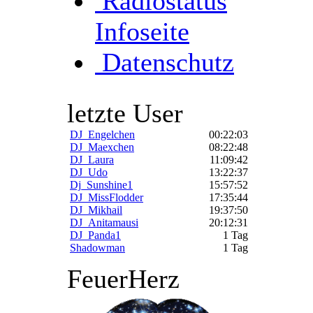
Radiostatus
Infoseite
Datenschutz
letzte User
DJ_Engelchen
00:22:03
DJ_Maexchen
08:22:48
DJ_Laura
11:09:42
DJ_Udo
13:22:37
Dj_Sunshine1
15:57:52
DJ_MissFlodder
17:35:44
DJ_Mikhail
19:37:50
DJ_Anitamausi
20:12:31
DJ_Panda1
1 Tag
Shadowman
1 Tag
FeuerHerz