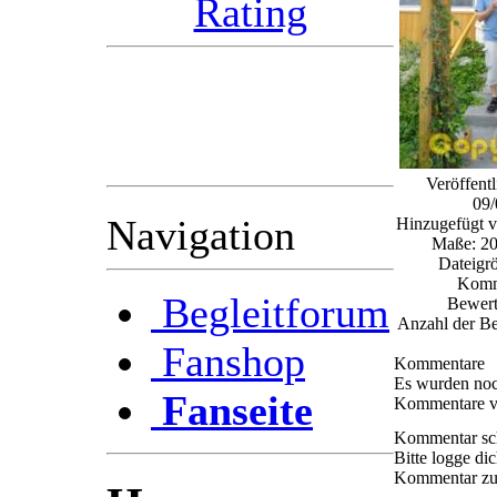
Im voraus bedanken wir
( das Radioteam )
uns schon mal bei Euch
für die Unterstützung.
Veröffent
09/
Navigation
Hinzugefügt 
Maße: 20
Dateigr
Komm
Begleitforum
Bewert
Anzahl der Be
Fanshop
Kommentare
Es wurden noc
Fanseite
Kommentare ve
Kommentar sc
Bitte logge di
Kommentar zu 