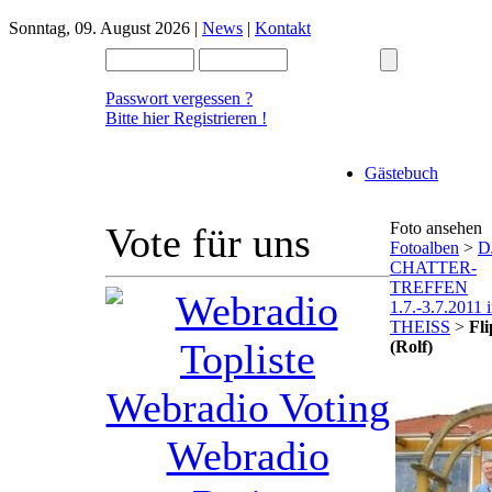
Sonntag, 09. August 2026 |
News
|
Kontakt
Passwort vergessen ?
Bitte hier Registrieren !
Gästebuch
Foto ansehen
Vote für uns
Fotoalben
>
D
CHATTER-
TREFFEN
1.7.-3.7.2011 
THEISS
>
Fl
(Rolf)